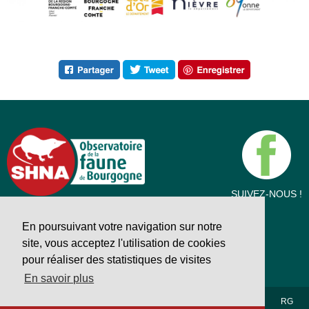
SUIVEZ-NOUS !
34 Rue des Fourneaux · 21210 Saulieu
38 Avenue Charles de Gaulle · 71400 Autun
En poursuivant votre navigation sur notre
03 86 78 79 72
site, vous acceptez l'utilisation de cookies
contact@shna.fr
pour réaliser des statistiques de visites
En savoir plus
Mentions légales
Conditions générales du site
RG